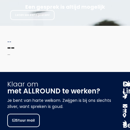
Een gesprek is altijd mogelijk
Laten we eens praten!
--
--
—
Klaar om
Sn
D
C
met ALLROUND te werken?
Li
Je bent van harte welkom. Zwijgen is bij ons slechts
zilver, want spreken is goud.
Stuur mail
B