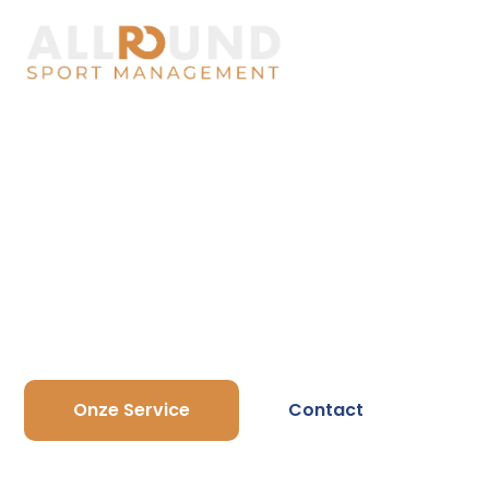
Over Allround
PROFESSIONEEL SPORTMANAGEMENT VOOR ATLETE
Bij Allround Sport Management geloven we dat elke at
op carrièreplanning, contractondersteuning en mediatr
bereiken. Ontwikkel jezelf op alle fronten dankzij onze
Onze Service
Contact