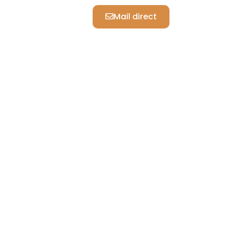
Mail direct
biedt professioneel sportmanagement dat gericht is
en wij atleten om hun volledige potentieel te